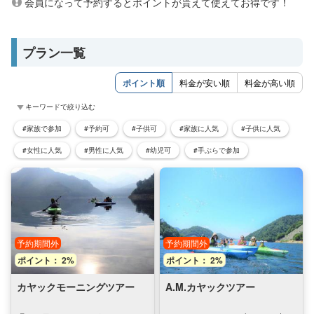
会員になって予約するとポイントが貰えて使えてお得です！
プラン一覧
ポイント順
料金が安い順
料金が高い順
キーワードで絞り込む
#家族で参加
#予約可
#子供可
#家族に人気
#子供に人気
#女性に人気
#男性に人気
#幼児可
#手ぶらで参加
予約期間外
予約期間外
ポイント： 2%
ポイント： 2%
カヤックモーニングツアー
A.M.カヤックツアー