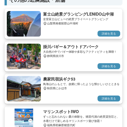
ら、気分爽快！ •リバーカヤック：
ローン撮影のチャンスも • 飛び込
転覆して泳いでも大丈夫な方に！
み・バランスゲームはたくさん挑
富士山絶景グランピングLENIDO山中湖
■ 安心ポイント • 有資格ガイドが
戦！ ■ コース内容（その日のベスト
常にサポート＆ナビゲート • 河川
をおまかせ！） 午前：まずは水と
全室富士山ビューの絶景プライベートグランピング
山梨県南都留郡山中湖村
専用ギアを使用、装備はすべてレ
仲良くなる！ 穏やかな流れのエリ
ンタルOK • 川下り前にしっかりフ
アで、SUP・カヤック・パックラ
詳細を見る
ィッティング＆基本練習 • 初心者
フト・ベリヤックから選んで体
向け4kmコースと、経験者向け
験。 シャワークライミングも
8kmコースを用意 ■ コース紹介 ・
OK。 水に慣れながら、楽しみ方
掛川バギー＆アウトドアパーク
4kmコース（初心者・初チャレンジ
をじっくり体感できます。 午後：
大自然の中でバギー体験や多彩なアクティビティを満喫！
に） 中くらいの瀬1つ、大きな瀬1
ラフティングで本格チャレンジ！
静岡県掛川市
つ。 スリルもありつつ、のんびり
いよいよ急流へ出発！波に乗っ
ツーリングも楽しめる絶妙なバラ
て、笑って、叫んで、全身で川を
詳細を見る
ンス！ ・8kmコース（経験者・冒
感じる大冒険。 午前午後どちらも
険好きに） 小さな瀬×5、中くらい
ラフティングで構成することも可
農家民宿浜ギク53
の瀬×3、大きな瀬×1！ 長距離を漕
能です。 自由度高くアレンジでき
鳥海山のふもとで、故郷に帰ったような懐かしいひとときを
ぎ抜ける達成感がやみつきに。 ■
るのも、このツアーの魅力！ 遊び
秋田県にかほ市
体験の流れ（所要時間：約2〜3時
も自由度も満点なプランです！ ■
間） 1.ガイドによる丁寧なフィッテ
体験の流れ（所要時間：約5〜6時
詳細を見る
ィング＆基本レッスン 2.それぞれ
間） 1. 集合・受付・装備フィッテ
のスタイルで川下りスタート！ 3.
ィング 2. 午前はゆるーく川遊び 3.
波を乗り越えながら、美しい渓谷
ベースでのんびりランチタイム 4.
マリンスポットIWO
をツーリング 4.チャレンジセクシ
午後はラフティングで冒険モード
ずっと忘れられない夏の体験を。猪苗代湖の絶景貸別荘と、
ョンも！ ■ さらにレベルアップし
全開！ 5. 笑顔で解散！ ※BBQ・ア
水着だけで楽しめるマリンスポーツ遊び放題！
福島県耶麻郡猪苗代町
たい方へ ・基礎から学べる1日ダ
ルコールのお持ち込みはご遠慮く