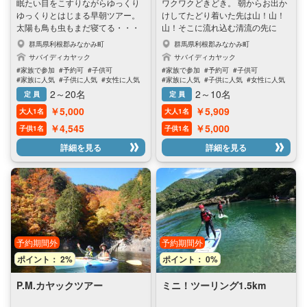
眠たい目をこすりながらゆっくり
ワクワクどきどき。 朝からお出か
ゆっくりとはじまる早朝ツアー。
けしてたどり着いた先は山！山！
太陽も鳥も虫もまだ寝てる・・・
山！そこに流れ込む清流の先に
とても静かで穏やかな湖。ここじ
は・・・カヤックでしか見れない
群馬県利根郡みなかみ町
群馬県利根郡みなかみ町
ゃなきゃ！！絶対に感じられない
景色がたくさんあります。春のキ
サバイディカヤック
サバイディカヤック
空間があります。最高にきもちい
ミドリに残雪にお花見。夏のひん
#家族で参加
#予約可
#子供可
#家族で参加
#予約可
#子供可
い今日のはじまりです。
やり水遊び。秋は葉っぱの衣替
#家族に人気
#子供に人気
#女性に人気
#家族に人気
#子供に人気
#女性に人気
え。 季節によっていろんな表情を
#男性に人気
#男性に人気
2～20名
2～10名
定 員
定 員
見せてくれる場所です。その日の
￥5,000
￥5,909
大人1名
大人1名
天候や自然の状況に合わせて湖の
旅へご案内いたします。
￥4,545
￥5,000
子供1名
子供1名
詳細を見る
詳細を見る
予約期間外
予約期間外
ポイント： 2%
ポイント： 0%
P.M.カヤックツアー
ミニ！ツーリング1.5km