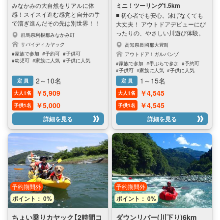
みなかみの大自然をリアルに体
ミニ！ツーリング1.5km
感！スイスイ進む感覚と自分の手
■ 初心者でも安心。泳げなくても
で漕ぎ進んだその先は別世界！！
大丈夫！ アウトドアデビューにぴ
森のサウンドに壮大な景色。大自
ったりの、やさしい川遊び体験。
群馬県利根郡みなかみ町
然の中に溶け込んじゃってくださ
高知の清流吉野川で、澄んだ水と
サバイディカヤック
高知県長岡郡大豊町
い。ラッキーな日はリアルサファ
青空、山の緑に囲まれて SUPやパ
#家族で参加
#予約可
#子供可
アウトドア！ガルバンゾ
リ。野生動物たちの愛らしい姿や
ックラフト、カヤック、ベリヤッ
#幼児可
#家族に人気
#子供に人気
#家族で参加
#手ぶらで参加
#予約可
厳しい大自然を生き抜くリアルな
#女性に人気
#男性に人気
クに挑戦。 波のない穏やかな区間
#子供可
#家族に人気
#子供に人気
姿が観れるかも。その日の天候や
をミニツーリング（川下り）なの
#女性に人気
#男性に人気
2～10名
1～15名
定 員
定 員
自然の状況に合わせて湖の旅へご
で、 初めての方やお子様も安心し
￥5,909
￥4,545
案内いたします。
大人1名
大人1名
て楽しめます。 ガイドがしっかり
サポートするので、 「やってみた
￥5,000
￥4,545
子供1名
子供1名
いけど不安…」そんな方にも大好
詳細を見る
詳細を見る
評。 初めてでも「やってみたら、
できた！」という自信が自然と生ま
れる体験です。 手ぶらで参加
OK。 自然と笑顔になれる、初心
者向け川遊びツアーをぜひご体験
ください。 ■ 安心ポイント •激流
はなし。初心者でも安心！ •身長
120cmから参加OKのやさしいコー
予約期間外
予約期間外
ス •有資格ガイドがしっかりサポー
ポイント： 0%
ポイント： 0%
ト •装備レンタル＆ライフジャケッ
ト完備 •5歳から親子タンデムOK ■
ちょい乗りカヤック【2時間コ
ダウンリバー(川下り)6km
選べる4つのアクティビティ お好