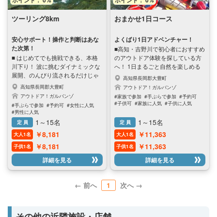
ごせます。 潮の香り、川のせせら
の激流 ・大きな瀬が3つ、中くら
ぎ、そして南伊豆の澄んだ空気。
いの瀬が2つ、小さな瀬が1つ。 変
ツーリング8km
おまかせ1日コース
わずか2時間の体験ですが、日常を
化に富んだ瀬を自分で下るから面
忘れさせる最高の開放感があなた
白い！ ガイドのナビゲートに従い
を待っています。 お一人様、カッ
ながら、流れに乗って、漕いで、
安心サポート！操作と判断はあな
よくばり1日アドベンチャー！
プル、ご家族での思い出作りに。
全身で波を乗り越える。 経験者は
た次第！
■高知・吉野川で初心者におすすめ
ぜひ南伊豆の海と川を遊び尽くし
より楽しめる！ 1回以上川下りの
■ はじめてでも挑戦できる、本格
のアウトドア体験を探している方
ましょう！ このサイトではご予約
経験がある方におすすめ。 リバー
川下り！ 波に挑むダイナミックな
へ！ 1日まるごと自然を楽しめる
ができません。 以下電話番号へお
カヤックは、1回以上の経験がある
展開、のんびり流されるだけじゃ
「おまかせ1日コース」は、 ラフテ
高知県長岡郡大豊町
問い合わせください。 TEL：
と楽しめます。 ■体験の流れ（約
ありません。 自分で瀬を見極め、
ィング・SUP・パックラフト・シ
高知県長岡郡大豊町
アウトドア！ガルバンゾ
0558-62-4109 営業時間：9：00～
90〜120分） 1. 集合・受付・装備
流れを読み、パドルを操作して進
ャワークライミング・カヤックな
アウトドア！ガルバンゾ
#家族で参加
#手ぶらで参加
#予約可
17：00 ※電車やバスでの参加の方
フィッティング 2. 移動の車内で安
む──そんなリアルな川下り体験。
ど、人気のアクティビティが勢ぞ
#子供可
#家族に人気
#子供に人気
#手ぶらで参加
#予約可
#女性に人気
も参加しやすいアクティビティー
全説明 3. スタート地点で漕ぐ練
ガイドのサポートもしっかりある
ろい。 清流・吉野川の恵みを感じ
#女性に人気
#男性に人気
#男性に人気
です。 アクセスしやすい環境のた
習、リカバリー練習 4. 自分で瀬を
ので、安心してチャレンジできま
ながら、初めての方でも無理なく
1～15名
1～15名
定 員
定 員
め、初めての方でも気軽にお越し
越えてスリル満点の川下り
す。 そして最後には、「自分の力
チャレンジできます。 当日の天候
いただけます。 ウェアーなどレン
￥8,181
￥11,363
大人1名
大人1名
で下った」という達成感とスリルが
や水量、体力やご希望に合わせ
タルもあり受付時ご相談下さい。
しっかり残ります。 景色よりも波
て、ガイドがベストな内容をコー
￥8,181
￥11,363
子供1名
子供1名
と遊びたい方へ。 “やりごたえ”を
ディネート。 もちろん、ご自身で
詳細を見る
詳細を見る
求めるあなたにこそ体験してほし
組み合わせるカスタムプランも
いアクティビティです。 ■選べる3
OK！ 四国で思い出に残るアウト
つのアクティビティ お好きな乗り
ドア体験をしたい方にぴったりの1
← 前へ
1
次へ →
物で、川下りにチャレンジ！ •パッ
日プラン。 ■ 安心ポイント • ガイ
クラフト：軽くて操作しやすい1人
ド資格保有の日本人ガイドが担当 •
用ゴムボート、成功率高い！ •リバ
お子様〜ご年配の方までOK、ペー
ーSUP：立って漕ぎ抜けられた
ス調整も柔軟に • 空いてる日はド
その他の近隣施設・店舗