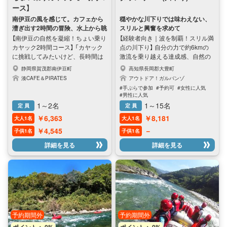
ース】
きな乗り物で、マイペースに川旅
デビュー！ •リバーSUP：立って
南伊豆の風を感じて。カフェから
穏やかな川下りでは味わえない、
漕げたら気分爽快！人気あり！ •パ
漕ぎ出す2時間の冒険、水上から眺
スリルと興奮を求めて
ックラフト：軽くて操作しやすい1
める景色は一生の思い出。
【南伊豆の自然を凝縮！ちょい乗り
【経験者向き｜波を制覇！スリル満
人用ゴムボート、初心者向き •リバ
カヤック2時間コース】 「カヤック
点の川下り】 自分の力で約6kmの
ーカヤック：慣れるまでは難しい
に挑戦してみたいけど、長時間は
激流を乗り越える達成感、自然の
けど、慣れたら面白い！ •ベリヤッ
体力的に不安…」 「伊豆観光のスケ
力を肌で感じるダイナミズム。 吉
静岡県賀茂郡南伊豆町
高知県長岡郡大豊町
ク：新アクティビティ！寝そべっ
ジュールの合間に、ちょっとだけ
野川での川下りは、まさにアドレ
湊CAFE＆PIRATES
アウトドア！ガルバンゾ
て手で漕ぐ！
水遊びを楽しみたい！」 そんな方
ナリンが湧き上がる、特別な冒険
#手ぶらで参加
#予約可
#女性に人気
にぴったりなのが、湊CAFE＆
体験！ 穏やかなツーリングとは一
#男性に人気
PIRATESの「ちょい乗り2時間コー
線を画し、波のある瀬をダイナミ
1～2名
1～15名
定 員
定 員
ス」です。 舞台は、穏やかな流れ
ックに下ることに特化したアクテ
￥6,363
￥8,181
大人1名
大人1名
の青野川や、白い砂浜が美しい弓
ィビティ。 自分の力で激流を乗り
ヶ浜エリア。 陸からでは見ること
越える、他では味わえないスリル
￥4,545
－
子供1名
子供1名
のできない、南伊豆ならではのダ
と達成感がここにあります！ ガイ
詳細を見る
詳細を見る
イナミックな自然を水上から間近
ドがそばでナビゲート＆サポー
に感じることができます。 ＜湊
ト。 ここでしか味わえない、特別
CAFE＆PIRATESならではの魅力
な半日アドベンチャーへ！ ■安心
＞ 初心者・お子様も安心：ガイド
ポイント ・丁寧な事前説明 ・有資
が丁寧にサポートしますので、初
格ガイドがナビゲート＆サポート
めてパドルを持つ方でもすぐにス
・中学生からOK ・体力に合わせ
イスイ進めるようになります。 カ
た無理のないペース配分 ・不安な
フェ併設で快適：体験の前後は、
方はパックラフトで挑戦 ■コース
予約期間外
予約期間外
カフェでゆったりとした時間を過
の特徴・魅力 ・日本トップクラス
ポイント： 0%
ポイント： 0%