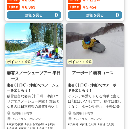
ます。 穏やかなところでは、ライ
発する音はほとんど聞こえず、鳥
フジャケットに頼ってゆったり浮
や虫の声・水や自然の音、頬を撫
￥6,363
￥5,454
子供1名
子供1名
いてみたり、ボートから川に飛び
でる風・水の冷たさ、など全身で
詳細を見る
詳細を見る
込んでみたりとボートに乗るだけ
自然を感じられます楽しく分かり
ではなく魅力満載です。 ひんやり
やすくガイドするので、どなたで
冷たい水は心地よく、夏はTシャツ
も楽しんで頂けます。 湖上にいる
短パンで参加できるのも魅力の一
かけがえの無い時間は、きっとあ
つです。 ☆数々の急流ではドキド
っという間。 春から夏は青々と
キ、瀞場（トロバ）ではのんびり 信
木々が生い茂り、秋は赤や黄色の
濃川は穏やかですか？と聞かれま
紅葉に囲まれる日々違った景色が
すが急流と瀞場のバランスがよく
待っています。
人気のラフティングスポットです
ポイント： 0%
ポイント： 0%
♪
妻有スノーシューツアー 半日
エアーボード 妻有コース
コース
妻有（十日町・津南）でスノーシュ
妻有（十日町・津南）でエアーボー
ーを楽しもう！
ドを楽しもう！
積雪豊富な妻有（十日町・津南）エ
ゲレンデを滑り下りる簡単に言え
リアでスノーシュー体験！ 舞台と
ば「腹ばいソリ」です。 操作は難し
なるのは日本有数の豪雪地帯とし
くなく、ターンや停止、手軽に楽
て知られる越後妻有。 普段は人が
しめるのが魅力です！ スキー・ス
新潟県十日町市
新潟県十日町市
立ち入らない雪原にスノーシュー
ノーボードは出来ないという方で
アストラル・オレンジ
アストラル・オレンジ
を履いて探検に出かけよう！ 誰で
もたっぷり遊べます。
#家族で参加
#手ぶらで参加
#予約可
#予約可
#女性に人気
#男性に人気
もサクサク歩くことができます。
#子供可
#家族に人気
#子供に人気