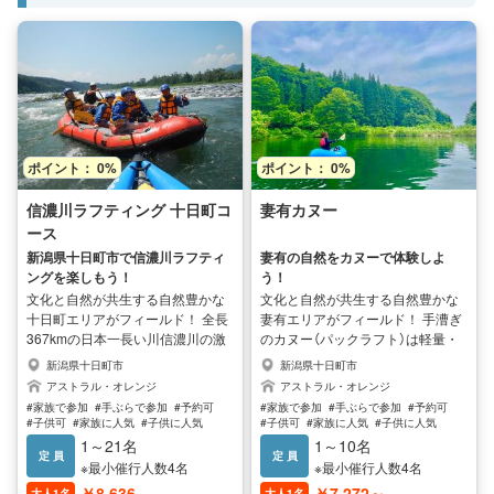
ポイント： 0%
ポイント： 0%
信濃川ラフティング 十日町コ
妻有カヌー
ース
新潟県十日町市で信濃川ラフティ
妻有の自然をカヌーで体験しよ
ングを楽しもう！
う！
文化と自然が共生する自然豊かな
文化と自然が共生する自然豊かな
十日町エリアがフィールド！ 全長
妻有エリアがフィールド！ 手漕ぎ
367kmの日本一長い川信濃川の激
のカヌー（パックラフト）は軽量・
しい急流と緩やかな瀞場のバラン
安定性抜群！ ガイドがていねいに
新潟県十日町市
新潟県十日町市
スが取れた中流域の約7Kmを漕ぎ
漕ぎ方や安全に関する説明をしま
アストラル・オレンジ
アストラル・オレンジ
下ります。 ガイドがていねいに漕
すので、初めての方も楽しんでい
#家族で参加
#手ぶらで参加
#予約可
#家族で参加
#手ぶらで参加
#予約可
ぎ方や安全に関する説明をします
ただけます。 スタートポイントか
#子供可
#家族に人気
#子供に人気
#子供可
#家族に人気
#子供に人気
ので、初めての方も楽しんでいた
ら自然豊かな景色の中ぷかぷかと
#女性に人気
#男性に人気
#女性に人気
#男性に人気
1～21名
1～10名
だけます。 開放感溢れる広い青空
定 員
浮かびましょう♪ 湖面でのんびり
定 員
※最小催行人数4名
※最小催行人数4名
と悠久の時を感じる景色が楽しめ
リラックスしてもらうと、文明の
￥8,636
￥7,272～
大人1名
大人1名