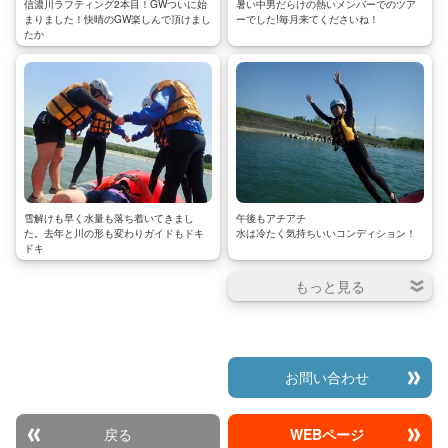
信濃川ラフティング2本目！GWついに始
暑い中男だらけの熱いメンバーでのツア
まりました！快晴のGW楽しんで頂けまし
ーでした!毎月来てくださいね！
たか
雪解けも早く水量も落ち着いてきまし
午後もアチアチ
た。去年と川の形も変わりガイドもドキ
水は冷たく気持ちいいコンディション！
ドキ
お問い合わせ
戻る
WEBページ