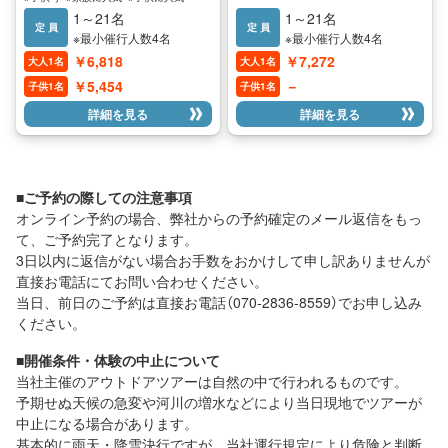
雪景色や冬の自然を楽しみなが
#女性に人気
#男性に人気
1～21名
1～21名
ら、雪上さんぽを満喫しましょ
定 員
定 員
※最小催行人数4名
※最小催行人数4名
う。 悠久の時の中で育まれた自
￥6,818
￥7,272
大人1名
大人1名
然、その中で幾世代にもわたって
受け継がれてきた人々の営み、 そ
￥5,454
－
子供1名
子供1名
こに暮らす生きものたちの気配が
詳細を見る
詳細を見る
感じられるのどかな里山。 たっぷ
り雪が積もったこの時期だから体
験できるツアーです。 ☆初心者、
体力に自信がない方でも大丈夫！
当社のツアーは健康な方であれば
■ご予約の際しての注意事項
どなたでも楽しめるツアーを心が
オンライン予約の場合、弊社からの予約確定のメール返信をもっ
けています。 小さなお子様から大
て、ご予約完了となります。
人までご家族、お友達、カップ
3日以内に返信がない場合お手数をおかけして申し訳ありませんが
ル、会社の仲間でのご参加もおす
直接お電話にてお問い合わせください。
すめ！ ご要望があれば担当ガイド
にご相談ください！ ☆温泉入浴付
当日、前日のご予約は直接お電話（070-2836-8559）でお申し込み
き 料金には入浴料が含まれてお
ください。
り、ツアー後には温泉でさっぱり
していただけます！
■開催条件・体験の中止について
当社主催のアウトドアツアーは自然の中で行われるものです。
予期せぬ天候の急変や河川の増水などにより当日現地でツアーが
中止になる場合があります。
基本的に雨天・降雪決行ですが、当社運行規定により危険と判断