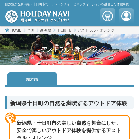
自然豊かな新潟県・十日町市で、アドベンチャーとリラクゼーションを融合した体験を提供するアストラル・オレンジ｜Astral Orange Outdoor | ホリデイナビ
HOME
全国
新潟県
十日町市
アストラル・オレンジ
アストラル・オレンジ
施設
情報
新潟県十日町の自然を満喫するアウトドア体験
新潟県・十日町市の美しい自然を舞台にした、
安全で楽しいアウトドア体験を提供するアスト
ラル・オレンジ