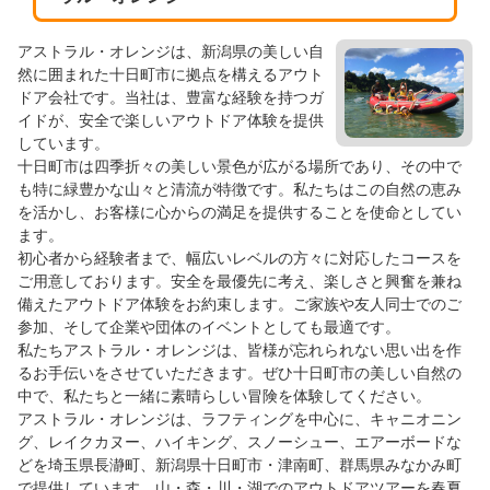
アストラル・オレンジは、新潟県の美しい自
然に囲まれた十日町市に拠点を構えるアウト
ドア会社です。当社は、豊富な経験を持つガ
イドが、安全で楽しいアウトドア体験を提供
しています。
十日町市は四季折々の美しい景色が広がる場所であり、その中で
も特に緑豊かな山々と清流が特徴です。私たちはこの自然の恵み
を活かし、お客様に心からの満足を提供することを使命としてい
ます。
初心者から経験者まで、幅広いレベルの方々に対応したコースを
ご用意しております。安全を最優先に考え、楽しさと興奮を兼ね
備えたアウトドア体験をお約束します。ご家族や友人同士でのご
参加、そして企業や団体のイベントとしても最適です。
私たちアストラル・オレンジは、皆様が忘れられない思い出を作
るお手伝いをさせていただきます。ぜひ十日町市の美しい自然の
中で、私たちと一緒に素晴らしい冒険を体験してください。
アストラル・オレンジは、ラフティングを中心に、キャニオニン
グ、レイクカヌー、ハイキング、スノーシュー、エアーボードな
どを埼玉県長瀞町、新潟県十日町市・津南町、群馬県みなかみ町
で提供しています。山・森・川・湖でのアウトドアツアーを春夏