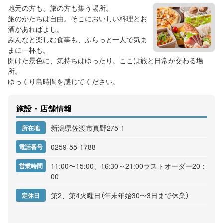
地元の方も、旅の方も集う場所。
旅のかたちは自由。そこにおいしい料理とお
酒があればよし。
みんなと楽しむ食事も、ふらっと一人で気ま
まに一杯も。
開けた景色に、気持ちはゆったり。ここは旅と日常が交わる場
所。
ゆっくり島時間を感じてください。
施設・店舗情報
新潟県佐渡市真野275-1
所在地
0259-55-1788
電話番号
11:00〜15:00、16:30～21:00ラストオーダー20：
営業時間
00
第2、第4火曜日（年末年始30〜3日まで休業）
定休日