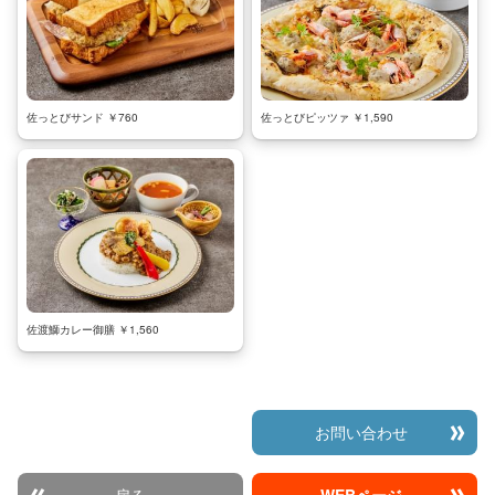
佐っとびサンド ￥760
佐っとびピッツァ ￥1,590
佐渡鰤カレー御膳 ￥1,560
お問い合わせ
戻る
WEBページ