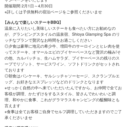
でわいわいと愉快に調理とお食事
中で過ごすリッチな時間をお過ご
開催期間 2月1日～4月30日
ができるなんてワクワクしますよ
しください ※塩屋の夕食はすべて
※詳しくは子供無料の宿泊ページをご参照くださいませ
♪ 料理も簡単に行えます。料理レ
グランピングスタイルで豪華増田
シピを参照に行えばレストランシ
牛のA5ランクのステーキBBQ、朝
【みんなで楽しいステーキBBQ】
ェフに引けを取らない食事が堪能
食はパンケーキとなっており、お
温泉に入りたいし美味しいステーキも食べたい方にお勧めなの
できるはず(^^♪ ※BBQ食材、ソフ
客様がご自分たちで楽しみながら
が、グランピングスタイルの温泉宿、Shioya Glamping Spa のリ
トドリンク、サービスワイン、調
調理から片付け迄、全てセルフで
ッチなプランで贅沢なお時間をお過ごしください
味料、食器など全て付いておりま
行っていただきます♪ 今流行りの
すので、お客様は手ぶらでご参加
グランピングスタイルでBBQを楽
◎夕食は豪華に地元の希少牛、増田牛のサーロインとヒレ肉を使
いただけます 【冬季ご案内】 ※屋外
しめるのは贅沢の極みなんです♪
ってステーキ、オマールエビのブイヤーベースなど贅沢の極み!そ
の露天（個別の屋外温泉）は凍結防
皆さんでわいわいと愉快に調理と
の他、カルパッチョ、生ハムサラダ、ブイヤーベースの残りのス
止の為使用できませんので予めご
お食事ができるなんてワクワクし
ープでリゾット、サービスワイン、ソフトドリンクがセットされ
了承下さい ※冬季のBBQは専用の
ますよ♪ 料理も簡単に行えます♪
ております
レストラン棟の室内でのご食事、
料理レシピを参照に行えばレスト
◎朝食はパンケーキ、サルシッチャソーセージ、スクランブルエ
調理は屋外となります ◎宿泊棟 場
ランシェフに引けを取らない食事
内はコテージタイプのバンガロー
が堪能できるはず(^^♪ ※BBQ食
ッグ、お好きなエスプレッソなどのドリンクとなります
が4棟のみ、1日4組限定のプライ
材、ソフトドリンク、サービスワ
※せっかく自然の中へ来ていただいたんですから、お仲間で全てお
ベートなご利用となります ◎寝具
イン、調味料、食器など全て付い
客様が調理、かたずけをするスタイル、皆さんでわいわいと調
ベットがセミダブル2台、シングル
ておりますので、お客様は手ぶら
理、和やかに食事、これがグラマラスキャンピングの醍醐味とも
2台、お布団1組が用意されており
でご参加いただけます ※季節によ
言えます
ます ※（2名様～7名様までご宿泊い
り食材の種類が多少異なる場合も
※食事は全てお客様ご自身でセルフ調理していただきますのでご了
ただけますが、5名様までの寝具と
あります ※BBQの食材はご用意し
なりますので、6名～7名様の場合
ていますが、お客様の持込みも自
承くださいませ
は、セミダブルを2名様で、ご利用
由です♪ 必要であれば持ち込みく
くださいませ） ◎温泉（源泉温泉）
ださい（車で2分のところにスーパ