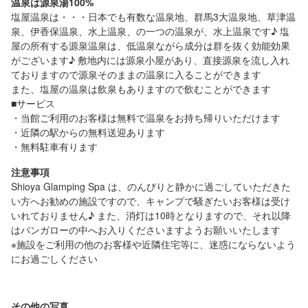
温泉は源泉湯100%
バンガロー各棟には、プライベー
ーサンモールあり） ◎宿泊棟 場内
塩屋温泉は・・・日本でも有数な温泉地、群馬3大温泉地、草津温
ト温泉付きの内湯（温泉）、外にも
はコテージタイプのバンガローが3
泉、伊香保温泉、水上温泉、の一つの温泉が、水上温泉です♪ 塩
温泉風呂がございます。お客様の
棟のみ、1日3組限定のプライベー
屋の所有する源泉温泉は、低温泉ながら成分は群を抜く効能効果
みのご利用となっており、滞在中
トなご利用となります ◎寝具 ベッ
がございます♪ 敷地内には源泉小屋があり、直接源泉を流し入れ
は何度でもご入浴いただけます！
トがセミダブル2台、シングル2
ておりますので源泉そのままの温泉に入ることができます
外の温泉風呂はリラックススペー
台、お布団1組が用意されておりま
スですので水着着用でお入りくだ
す ※（2名様～7名様までご宿泊いた
また、塩屋の温泉は飲泉もありますので飲むことができます
さい
だけますが、5名様までの寝具とな
■サービス
りますので、6名～7名様の場合
・当館ご利用のお客様は無料で温泉をお持ち帰りいただけます
は、セミダブルを2名様で、ご利用
・近隣の駅からの無料送迎あります
くださいませ） ◎温泉（源泉温泉）
・無料駐車有ります
バンガロー各棟には、プライベー
ト温泉付きの内湯（温泉）、外にも
注意事項
温泉風呂がございます！お客様の
Shioya Glamping Spa は、のんびりと静かに過ごしていただきた
みのご利用となっており、滞在中
は何度でもご入浴いただけます！
い方へお勧めの施設ですので、キャンプで騒ぎたいお客様は受け
外の温泉風呂はリラックススペー
いれておりません♪ また、消灯は10時となりますので、それ以降
スですので水着着用でお入りくだ
はバンガローの中へお入りくださいますようお願いいたします
さい
※施設をご利用の他のお客様や近隣住宅等に、迷惑にならないよう
にお過ごしください
その他の写真