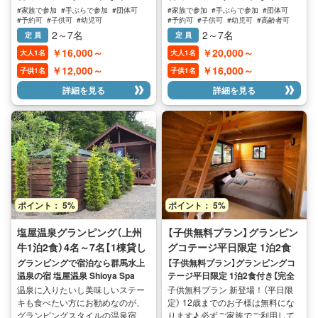
お洒落なコテージ、プライベート
なコテージ、プライベートのコテ
#家族で参加
#手ぶらで参加
#団体可
#家族で参加
#手ぶらで参加
#団体可
コテージは完全貸し切りですので
ージは完全貸し切りで、ご利用い
#予約可
#子供可
#幼児可
#予約可
#子供可
#幼児可
#高齢者可
ゆっくりとお時間をお過ごしいた
ただけます♪ 温泉は滑らかで肌に
#家族に人気
#子供に人気
#女性に人気
#家族に人気
#子供に人気
#女性に人気
2～7名
2～7名
定 員
定 員
#男性に人気
#男性に人気
だけます♪ 温泉は滑らかで肌に優
優しく美肌効果がございます♪ ぽ
￥16,000～
￥20,000～
大人1名
大人1名
しく美肌効果がございます♪ ぽか
かぽかに温まる温泉で日頃の疲れ
ぽかに温まる温泉で日頃の疲れを
をい癒すのには最適です♪ 宿泊の
￥12,000～
￥16,000～
子供1名
子供1名
い癒すのには最適です♪ 宿泊のお
お時間で何度でもご入浴できるの
詳細を見る
詳細を見る
時間で何度でもご入浴できるの貸
貸し切りならではの贅沢感です ◎
し切りならではの贅沢です 温泉は
朝食はパンケーキ、ソーセージ、
各棟に内風呂と外湯（露天）が設置
スクランブルエッグ、お好きなエ
されております（全てお客様貸し切
スプレッソやソフトドリンクをご
りです） ●夕食は付いておりません
利用いただけます ※朝食のお食事
●朝食 パンケーキ、スクランブル
は、セルフでお客様が調理してい
エッグ、ソーセージ、ドリンク各
ただきます ■サウナの利用時間は
種 （食事は全てセルフでお願いい
午後17時、18時、19時、のいずれ
たします） ●セルフの調理と片付け
かの50分のご利用となりますので
ポイント： 5%
ポイント： 5%
調理、片付けはお客様ご自身で行
ご希望のお時間をご予約の際にお
っていただくスタイルですのでご
時間を要望欄にてお申し込みくだ
塩屋温泉グランピング（上州
【子供無料プラン】グランピン
協力ください 持ち込みは可能です
さい ※水風呂はありませんがコテ
牛1泊2食）4名～7名【1棟貸し
グコテージ平日限定 1泊2食
が調理器具（ガス器具）の使用はで
ージについているリラックススペ
きません ◎宿泊棟 場内はコテージ
ースをご利用ください（4月～11月
切り】
付き【完全貸切】
グランピングで宿泊なら群馬水上
【子供無料プラン】グランピングコ
タイプのバンガローが4棟のみ、1
末） 12月末～場内も積雪がありま
温泉の宿 塩屋温泉 Shioya Spa
テージ平日限定 1泊2食付き【完全
日3組限定のプライベートなご利用
すので、雪へのダイブも可能な日
貸切】
温泉に入りたいし美味しいステー
子供無料プラン 新登場！（平日限
となります
程もございます（シーズンにより誤
キも食べたい方にお勧めなのが、
定） 12歳までのお子様は無料にな
差あり） ※受付にて追加タオルの対
グランピングスタイルの温泉宿、
ります♪ 必ずご家族でご利用して