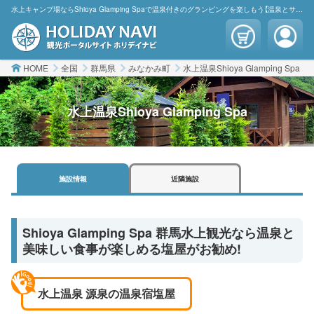
水上キャンプ場ならShioya Glamping Spaで温泉付きのグランピングを楽しもう【温泉とサウナ】で豪華グランピングをコテージで満喫｜お洒落なコテージ 塩屋温泉グランピングオフィシャルホームページ | ホリデイナビ
HOME
全国
群馬県
みなかみ町
水上温泉Shioya Glamping Spa
水上温泉Shioya Glamping Spa
施設
情報
近隣
施設
Shioya Glamping Spa 群馬水上観光なら温泉と
美味しい食事が楽しめる塩屋がお勧め!
水上温泉 源泉の温泉宿塩屋