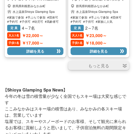
応も可能です ◎宿泊棟 場内はコテ
塩屋温泉 Shioya Spa のリッチな
ください ※大人の人数と同等人数
群馬県利根郡みなかみ町
群馬県利根郡みなかみ町
ージタイプのバンガローが4棟の
プランで贅沢なお時間をお過ごし
かそれ以下の子供さんが無料対象
水上温泉Shioya Glamping Spa
水上温泉Shioya Glamping Spa
み、1日3組限定のプライベートな
ください ◎夕食は豪華BBQステー
になります (食事なし) 温泉に入り
#家族で参加
#手ぶらで参加
#団体可
#家族で参加
#手ぶらで参加
#団体可
ご利用となります ◎寝具 ベットが
キ、エビと魚介のブイヤーベース
たいし美味しいステーキも食べた
#予約可
#子供可
#幼児可
#高齢者可
#予約可
#子供可
#家族に人気
セミダブル2台、シングル2台、お
など贅沢の極み！その他、カルパ
い方にお勧めなのが、グランピン
#家族に人気
#子供に人気
#女性に人気
#子供に人気
#女性に人気
#男性に人気
4～7名
2～7名
定 員
定 員
布団1組が用意されております ※（2
#男性に人気
ッチョ、生ハムサラダ、ブイヤー
グスタイルの温泉宿泊、Shioya
名様～7名様までご宿泊いただけま
￥22,000～
￥23,000～
大人1名
大人1名
ベースの残りのスープでリゾッ
Gramping Spa 少しお洒落なプラ
すが、5名様までの寝具となります
ト、サービスワイン、ソフトドリ
ンで贅沢なお時間をお過ごしくだ
￥17,000～
￥18,000～
子供1名
子供1名
ので、6名～7名様の場合は、セミ
ンクがセットされております ◎朝
さい 各棟に温泉風呂がございます
ダブルを2名様で、ご利用ください
詳細を見る
詳細を見る
食はパンケーキ、サルシッチャソ
♪ プライベートでリラックスでき
ませ） ◎温泉（源泉温泉） バンガロ
ーセージ、スクランブルエッグ、
ます ◎夕食は豪華に地元の希少
ー内に内湯（温泉）、外にも温泉風
お好きなエスプレッソなどのドリ
牛、増田牛のサーロインとヒレ肉
呂がございますが、外の温泉風呂
ンクとなります ■食事と温泉♪グラ
を使ってステーキ、オマールエビ
はリラックススペースですので水
ンピングスタイルのロッジに泊ま
のブイヤーベースなど贅沢の極
着着用でお入りください
り、豪華なステーキBBQと朝食は
み！その他、カルパッチョ、生ハ
パンケーキ！自然の中で過ごすリ
ムサラダ、ブイヤーベースの残り
【Shioya Glamping Spa News】
ッチな時間をお過ごしください ※
のスープでリゾット、サービスワ
今年の冬は雪の積雪量が少なく全国でもスキー場は大変な感じで
塩屋の夕食はグランピングスタイ
イン、ソフトドリンクがセットさ
ルで豪華ステーキBBQ、朝食はパ
れております ◎朝食はパンケー
す
ンケーキとなっており、お客様が
キ、ソーセージ、スクランブルエ
ここみなかみはスキー場の積雪はあり、みなかみの各スキー場
ご自分たちで楽しみながら調理か
ッグ、お好きなエスプレッソなど
は、営業しています
ら片付け迄、全てセルフで行って
のドリンクとなります。 ■食事と
塩屋では、スキーやスノーボードのお客様、そして観光に来られ
いただきます♪ 今流行りのグラン
温泉♪グランピングスタイルのロ
るお客様に貢献しようと思いまして、子供宿泊無料の期間限定キ
ピングスタイルでBBQを楽しめる
ッジに泊まり、豪華なステーキ
ャンペーンをいたします
のは贅沢の極みなんです♪ 皆さん
BBQと朝食はパンケーキ！自然の