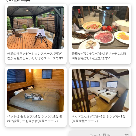
外湯のリラクゼーションスペースで寛ぎ
豪華なグランピング食材でリッチなお時
ながらお楽しみいただけるスペースです!
間をお過ごしいただけます♪
ベットは セミダブル2台 シングル2台 各
ベッドはセミダブル×2台 シングル×8台
棟に設置しております(塩屋コテージ)
(塩屋大型コテージ)