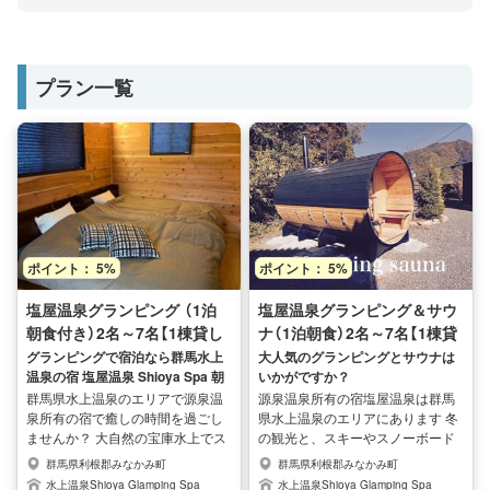
プラン一覧
ポイント： 5%
ポイント： 5%
塩屋温泉グランピング （1泊
塩屋温泉グランピング＆サウ
朝食付き）2名～7名【1棟貸し
ナ（1泊朝食）2名～7名【1棟貸
切り】
し切り】
グランピングで宿泊なら群馬水上
大人気のグランピングとサウナは
温泉の宿 塩屋温泉 Shioya Spa 朝
いかがですか？
食付きプラン
群馬県水上温泉のエリアで源泉温
源泉温泉所有の宿塩屋温泉は群馬
泉所有の宿で癒しの時間を過ごし
県水上温泉のエリアにあります 冬
ませんか？ 大自然の宝庫水上でス
の観光と、スキーやスノーボード
ローライフを楽しみたい方にお勧
などで宿泊したいかにお勧め！ グ
群馬県利根郡みなかみ町
群馬県利根郡みなかみ町
め！ グランピングスタイルなので
ランピングスタイルなのでお洒落
水上温泉Shioya Glamping Spa
水上温泉Shioya Glamping Spa