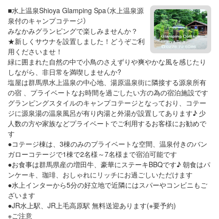
■水上温泉Shioya Glamping Spa（水上温泉源
泉付のキャンプコテージ）
みなかみグランピングで楽しみませんか？
★新しくサウナを設置しました！どうぞご利
用くださいませ！
緑に囲まれた自然の中で小鳥のさえずりや爽やかな風を感じたり
しながら、非日常を満喫しませんか?
塩屋は群馬県水上温泉の中心地、湯原温泉街に隣接する源泉所有
の宿 、プライベートなお時間を過ごしたい方の為の宿泊施設です
グランピングスタイルのキャンプコテージとなっており、コテー
ジに源泉湯の温泉風呂が有り内湯と外湯が設置してあります♪ 少
人数の方や家族などプライベートでご利用するお客様にお勧めで
す
●コテージ棟は、3棟のみのプライベートな空間、温泉付きのバン
ガローコテージで1棟で2名様～7名様まで宿泊可能です
●お食事は群馬県産の増田牛、豪華にステーキBBQです♪ 朝食はパ
ンケーキ、珈琲、おしゃれにリッチにお過ごしいただけます
●水上インターから5分の好立地で近隣にはスパーやコンビニもご
ざいます
●JR水上駅、JR上毛高原駅 無料送迎あります(※要予約)
※ご注意