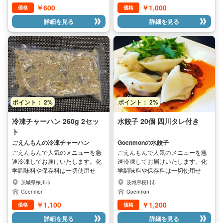
￥600
￥1,000
価格
価格
しみいただけます。
しみいただけます。
詳細を見る
詳細を見る
ポイント： 2%
ポイント： 2%
冷凍チャーハン 260g 2セッ
水餃子 20個 四川タレ付き
ト
ごえんもんの冷凍チャーハン
Goenmonの水餃子
ごえんもんで人気のメニューを急
ごえんもんで人気のメニューを急
速冷凍してお届けいたします。化
速冷凍してお届けいたします。化
学調味料や保存料は一切使用せ
学調味料や保存料は一切使用せ
ず、シェフが全て手作りした本格
ず、シェフが全て手作りした本格
茨城県桜川市
茨城県桜川市
中華料理です。安心安全で本格的
中華料理です。安心安全で本格的
Goenmon
Goenmon
なお店の味をご家庭で手軽にお楽
なお店の味をご家庭で手軽にお楽
￥1,100
￥1,200
価格
価格
しみいただけます。
しみいただけます。
詳細を見る
詳細を見る