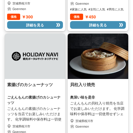
使用せずシェフが手作りした商品
麻団子をお楽しみいただけます。
茨城県桜川市
Goenmon
です。 本格的な白ごはん 地元産コ
Goenmon
#家族に人気
#女性に人気
#男性に人気
シヒカリをお楽しみいただけま
￥300
￥450
価格
価格
す。
詳細を見る
詳細を見る
素揚げのカシューナッツ
貝柱入り焼売
ごえんもんの素揚げのカシューナ
奥深い味を是非
ッツ
ごえんもんの貝柱入り焼売を当店
ごえんもんの素揚げのカシューナ
でお楽しみいただけます。 化学調
ッツを当店でお楽しみいただけま
味料や保存料は一切使用せずシェ
す。 化学調味料や保存料は一切使
フが手作りした商品です。 本格的
茨城県桜川市
用せずシェフが手作りした商品で
な貝柱入り焼売をお楽しみいただ
茨城県桜川市
Goenmon
す。 本格的な素揚げのカシューナ
けます。
Goenmon