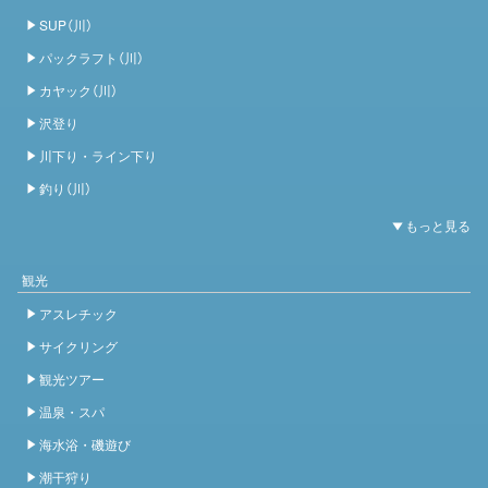
SUP（川）
パックラフト（川）
カヤック（川）
沢登り
川下り・ライン下り
釣り（川）
観光
アスレチック
サイクリング
観光ツアー
温泉・スパ
海水浴・磯遊び
潮干狩り