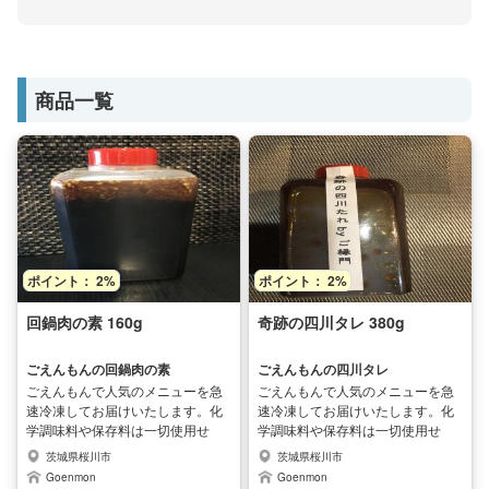
商品一覧
ポイント： 2%
ポイント： 2%
回鍋肉の素 160g
奇跡の四川タレ 380g
ごえんもんの回鍋肉の素
ごえんもんの四川タレ
ごえんもんで人気のメニューを急
ごえんもんで人気のメニューを急
速冷凍してお届けいたします。化
速冷凍してお届けいたします。化
学調味料や保存料は一切使用せ
学調味料や保存料は一切使用せ
ず、シェフが全て手作りした本格
ず、シェフが全て手作りした本格
茨城県桜川市
茨城県桜川市
中華料理です。安心安全で本格的
中華料理です。安心安全で本格的
Goenmon
Goenmon
なお店の味をご家庭で手軽にお楽
なお店の味をご家庭で手軽にお楽