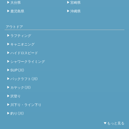
大分県
宮崎県
鹿児島県
沖縄県
アウトドア
ラフティング
キャニオニング
ハイドロスピード
シャワークライミング
SUP（川）
パックラフト（川）
カヤック（川）
沢登り
川下り・ライン下り
釣り（川）