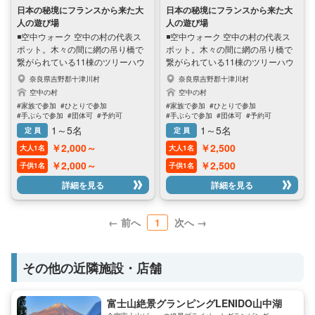
日本の秘境にフランスから来た大
日本の秘境にフランスから来た大
人の遊び場
人の遊び場
◾空中ウォーク 空中の村の代表ス
◾空中ウォーク 空中の村の代表ス
ポット。木々の間に網の吊り橋で
ポット。木々の間に網の吊り橋で
繋がられている11棟のツリーハウ
繋がられている11棟のツリーハウ
スで空中散歩を体験できます。5つ
スで空中散歩を体験できます。5つ
奈良県吉野郡十津川村
奈良県吉野郡十津川村
のエリア、2ヘクタールで面積で、
のエリア、2ヘクタールで面積で、
空中の村
空中の村
まるで異世界に入り、子どもの頃
まるで異世界に入り、子どもの頃
#家族で参加
#ひとりで参加
#家族で参加
#ひとりで参加
に戻ります!アスレチックだと思っ
に戻ります!アスレチックだと思っ
#手ぶらで参加
#団体可
#予約可
#手ぶらで参加
#団体可
#予約可
たら大間違いです。わくわくした
たら大間違いです。。。わくわく
#子供可
#高齢者可
#家族に人気
#子供可
#高齢者可
#家族に人気
1～5名
1～5名
定 員
定 員
#子供に人気
#女性に人気
#男性に人気
#子供に人気
#女性に人気
#男性に人気
い方々におすすめ! ◾ご利用につい
したい方々におすすめ! ◾ご利用に
￥2,000～
￥2,500
大人1名
大人1名
て 利用時間 9:00～17:00（受付16
ついて 利用時間 9:00～17:00（受付
時まで） ・要予約 ・雨天時は施設
16時まで） ・要予約 ・雨天時は施
￥2,000～
￥2,500
子供1名
子供1名
の一部ご利用不可能 濡れる可能性
設の一部ご利用不可能 濡れる可能
詳細を見る
詳細を見る
もありますのでご了承ください。
性もありますのでご了承くださ
改めて、晴天の時にお越しいただ
い。改めて、晴天の時にお越しい
ける事を推奨します。 ・3歳未満
ただける事を推奨します。 ・3歳
← 前へ
1
次へ →
は利用不可 ・飲食物持ち込み可能
未満は利用不可 ・飲食物持ち込み
◾アピールポイント ・ツリーハウ
可能 ◾アピールポイント ・ツリー
スでコーヒータイムあり (オーガニ
ハウスでコーヒータイムあり (オー
ック飲料付き) ・テレワーク可能な
ガニック飲み物付き) ・テレワーク
その他の近隣施設・店舗
スペースあり ・普段利用されてい
可能なスペースあり ・普段利用さ
ない筋肉を目覚めさせる効果あり
れていない筋肉を目覚めさせる効
富士山絶景グランピングLENIDO山中湖
・地上より4~12mで高さで吊り橋
果あり ・地上より4~12mで高さで
効果も？
吊り橋効果あり