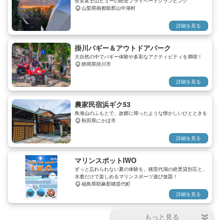
全室富士山ビューの絶景プライベートグランピング
山梨県南都留郡山中湖村
詳細を見る
掛川バギー＆アウトドアパーク
大自然の中でバギー体験や多彩なアクティビティを満喫！
静岡県掛川市
詳細を見る
農家民宿浜ギク53
鳥海山のふもとで、故郷に帰ったような懐かしいひとときを
秋田県にかほ市
詳細を見る
マリンスポットIWO
ずっと忘れられない夏の体験を。猪苗代湖の絶景貸別荘と、
水着だけで楽しめるマリンスポーツ遊び放題！
福島県耶麻郡猪苗代町
詳細を見る