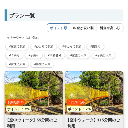
プラン一覧
ポイント順
料金が安い順
料金が高い順
キーワードで絞り込む
#家族で参加
#ひとりで参加
#手ぶらで参加
#団体可
#予約可
#子供可
#高齢者可
#家族に人気
#子供に人気
#女性に人気
#男性に人気
予約期間外
予約期間外
ポイント： 2%
ポイント： 2%
【空中ウォーク】 55分間のご
【空中ウォーク】 115分間のご
利用
利用