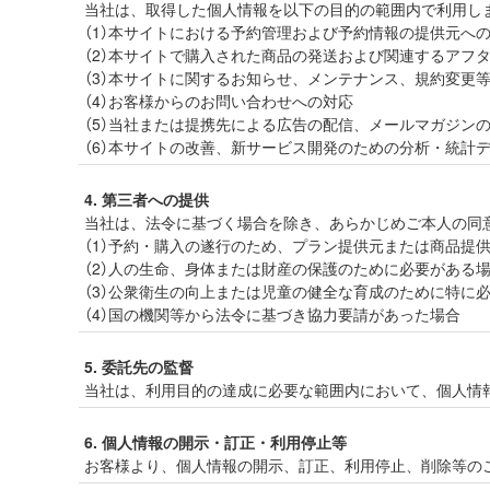
当社は、取得した個人情報を以下の目的の範囲内で利用し
（1）本サイトにおける予約管理および予約情報の提供元へ
（2）本サイトで購入された商品の発送および関連するアフ
（3）本サイトに関するお知らせ、メンテナンス、規約変更
（4）お客様からのお問い合わせへの対応
（5）当社または提携先による広告の配信、メールマガジン
（6）本サイトの改善、新サービス開発のための分析・統計
4. 第三者への提供
当社は、法令に基づく場合を除き、あらかじめご本人の同
（1）予約・購入の遂行のため、プラン提供元または商品提
（2）人の生命、身体または財産の保護のために必要がある
（3）公衆衛生の向上または児童の健全な育成のために特に
（4）国の機関等から法令に基づき協力要請があった場合
5. 委託先の監督
当社は、利用目的の達成に必要な範囲内において、個人情
6. 個人情報の開示・訂正・利用停止等
お客様より、個人情報の開示、訂正、利用停止、削除等の