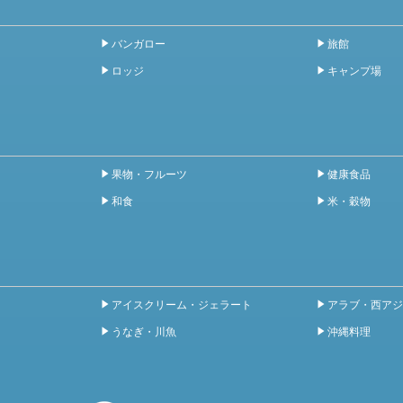
バンガロー
旅館
ロッジ
キャンプ場
果物・フルーツ
健康食品
和食
米・穀物
アイスクリーム・ジェラート
アラブ・西アジ
うなぎ・川魚
沖縄料理