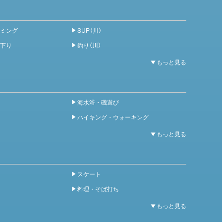
ミング
SUP（川）
下り
釣り（川）
海水浴・磯遊び
ハイキング・ウォーキング
スケート
料理・そば打ち