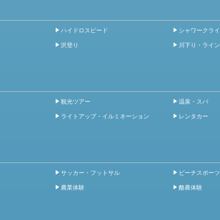
ハイドロスピード
シャワークライ
沢登り
川下り・ライン
観光ツアー
温泉・スパ
ライトアップ・イルミネーション
レンタカー
サッカー・フットサル
ビーチスポーツ
農業体験
酪農体験