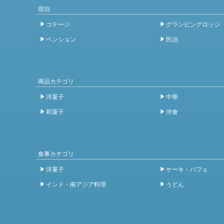
宿泊
コテージ
グランピングロッジ
ペンション
民泊
商品カテゴリ
洋菓子
中華
和菓子
洋食
食事カテゴリ
洋菓子
ケーキ・パフェ
インド・南アジア料理
うどん