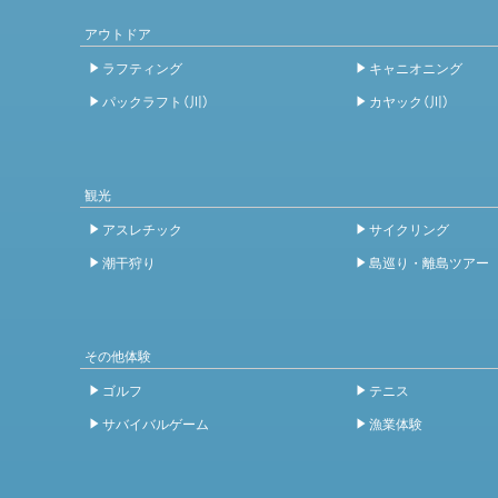
アウトドア
ラフティング
キャニオニング
パックラフト（川）
カヤック（川）
観光
アスレチック
サイクリング
潮干狩り
島巡り・離島ツアー
その他体験
ゴルフ
テニス
サバイバルゲーム
漁業体験