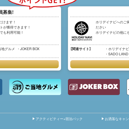
員募集!
だけます！
ホリデイナビへのご
イントが獲得できます！
ださい
イトでも利用可能！
ホリデイナビの他に
当地グルメ
JOKER BOX
【関連サイト】
ホリデイナビ
SADO LAND
アクティビティー+宿泊パック
お洒落なキャン