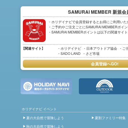
SAMURAI MEMBER
新規会
・ホリデイナビで会員登録するとお得にご利用いた
・ご予約やご注文ごとにSAMURAI MEMBERポ
・SAMURAI MEMBERポイントは以下の関連サ
【関連サイト】
ホリデイナビ
日本アウトドア協会
ご
SADO LAND
さど市場
会員登録へGO!
ホリデイナビ イベント
夏の大自然で冒険しよう
夏割ファミリー特集
秋の大自然で冒険しよう