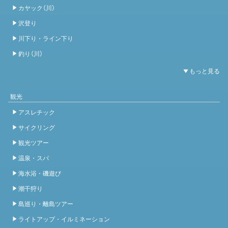
カヤック（川）
沢登り
川下り・ライン下り
釣り（川）
観光
アスレチック
サイクリング
観光ツアー
温泉・スパ
海水浴・磯遊び
潮干狩り
島巡り・離島ツアー
ライトアップ・イルミネーション