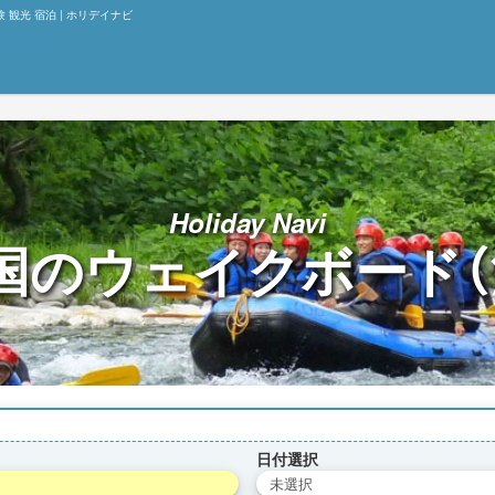
 観光 宿泊 | ホリデイナビ
Holiday Navi
国の
ウェイクボード（
日付選択
未選択