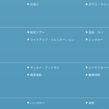
沢登り
川下り・ライン
観光ツアー
温泉・スパ
ライトアップ・イルミネーション
レンタカー
サッカー・フットサル
ビーチスポーツ
農業体験
酪農体験
バンガロー
旅館