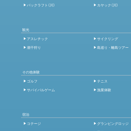
パックラフト（川）
カヤック（川）
観光
アスレチック
サイクリング
潮干狩り
島巡り・離島ツアー
その他体験
ゴルフ
テニス
サバイバルゲーム
漁業体験
宿泊
コテージ
グランピングロッジ