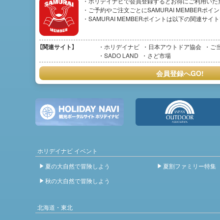
・ホリデイナビで会員登録するとお得にご利用いた
・ご予約やご注文ごとにSAMURAI MEMBERポ
・SAMURAI MEMBERポイントは以下の関連サ
【関連サイト】
ホリデイナビ
日本アウトドア協会
ご
SADO LAND
さど市場
会員登録へGO!
ホリデイナビ イベント
夏の大自然で冒険しよう
夏割ファミリー特集
秋の大自然で冒険しよう
北海道・東北