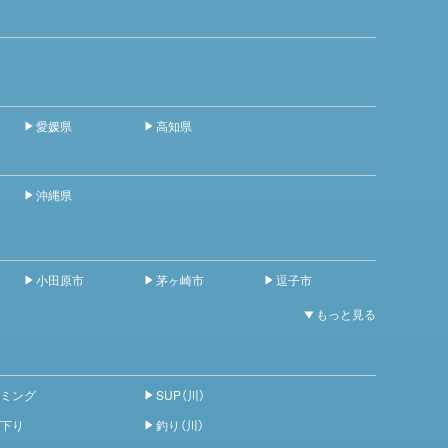
愛媛県
高知県
沖縄県
小田原市
茅ヶ崎市
逗子市
ミング
SUP（川）
下り
釣り（川）