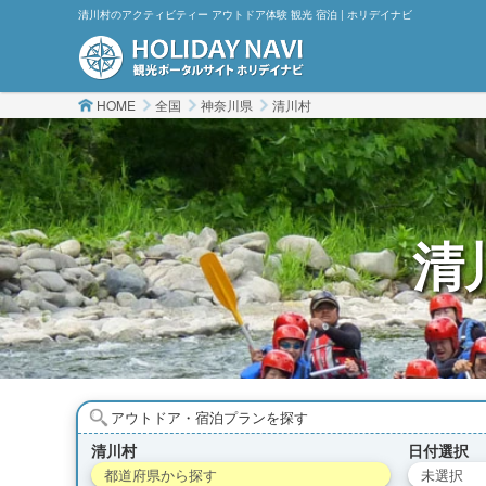
清川村のアクティビティー アウトドア体験 観光 宿泊 | ホリデイナビ
HOME
全国
神奈川県
清川村
清
アウトドア・宿泊プランを探す
清川村
日付選択
都道府県から探す
未選択