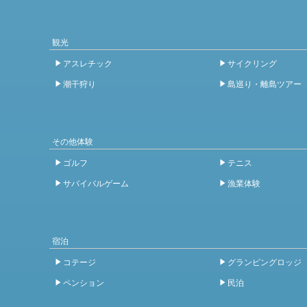
観光
アスレチック
サイクリング
潮干狩り
島巡り・離島ツアー
その他体験
ゴルフ
テニス
サバイバルゲーム
漁業体験
宿泊
コテージ
グランピングロッジ
ペンション
民泊