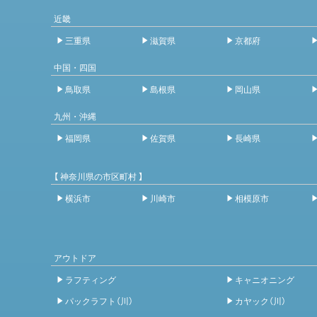
近畿
三重県
滋賀県
京都府
中国・四国
鳥取県
島根県
岡山県
九州・沖縄
福岡県
佐賀県
長崎県
【 神奈川県の市区町村 】
横浜市
川崎市
相模原市
アウトドア
ラフティング
キャニオニング
パックラフト（川）
カヤック（川）